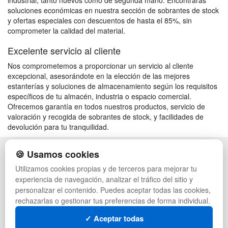
industrial, tanto nuevos como de segunda mano. Encontrarás
soluciones económicas en nuestra sección de sobrantes de stock
y ofertas especiales con descuentos de hasta el 85%, sin
comprometer la calidad del material.
Excelente servicio al cliente
Nos comprometemos a proporcionar un servicio al cliente
excepcional, asesorándote en la elección de las mejores
estanterías y soluciones de almacenamiento según los requisitos
específicos de tu almacén, industria o espacio comercial.
Ofrecemos garantía en todos nuestros productos, servicio de
valoración y recogida de sobrantes de stock, y facilidades de
devolución para tu tranquilidad.
🍪 Usamos cookies
POLÍTICA DE PRIVACIDAD
CAJAS
CONDICIONES DE USO
PALETS DE PLÁSTICO
Utilizamos cookies propias y de terceros para mejorar tu
CAMBIOS Y DEVOLUCIONES
MANUTENCIÓN
experiencia de navegación, analizar el tráfico del sitio y
CONTACTO
GESTIÓN DE RESIDUOS
personalizar el contenido. Puedes aceptar todas las cookies,
QUIENES SOMOS
PALETS
rechazarlas o gestionar tus preferencias de forma individual.
MAPA WEB
CONTENEDORES DE PLÁSTICO
PREGUNTAS FRECUENTES
LIQUIDACIÓN Y SOBRANTES
✓ Aceptar todas
INGRESA A TU CUENTA
LOTES DE NAVIDAD